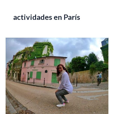
actividades en París
Que
Hacer
en
París
en
Otoño