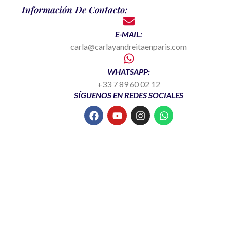
Información De Contacto:
E-MAIL:
carla@carlayandreitaenparis.com
WHATSAPP:
+33 7 89 60 02 12
SÍGUENOS EN REDES SOCIALES
F
Y
I
W
a
o
n
h
c
u
s
a
e
t
t
t
b
u
a
s
o
b
g
a
o
e
r
p
k
a
p
m