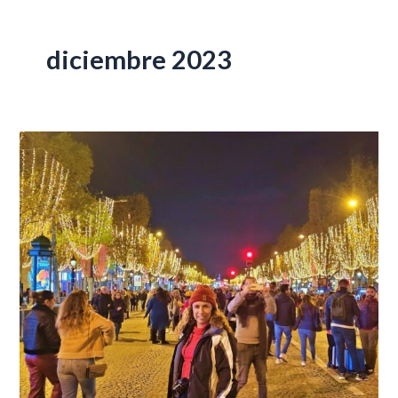
diciembre 2023
Mercados
navideños
Más
Bonitos
de
París
2023