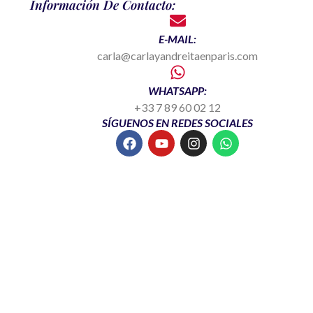
Información De Contacto:
E-MAIL:
carla@carlayandreitaenparis.com
WHATSAPP:
+33 7 89 60 02 12
SÍGUENOS EN REDES SOCIALES
F
Y
I
W
a
o
n
h
c
u
s
a
e
t
t
t
b
u
a
s
o
b
g
a
o
e
r
p
k
a
p
m