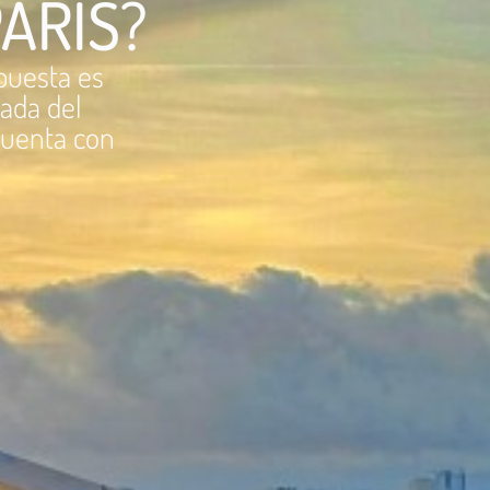
PARÍS?
spuesta es
tada del
cuenta con