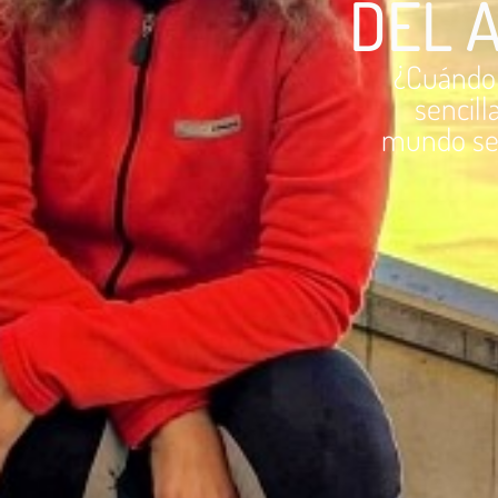
DEL A
¿Cuándo e
sencill
mundo se 