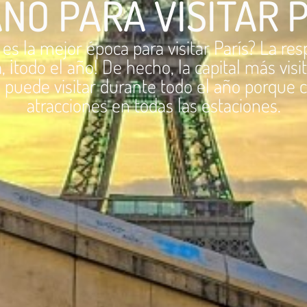
ÑO PARA VISITAR 
s la mejor época para visitar París? La re
a, ¡todo el año! De hecho, la capital más visi
puede visitar durante todo el año porque 
atracciones en todas las estaciones.