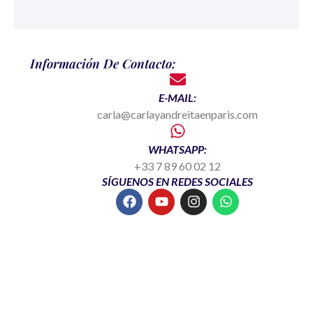
Información De Contacto:
E-MAIL:
carla@carlayandreitaenparis.com
WHATSAPP:
+33 7 89 60 02 12
SÍGUENOS EN REDES SOCIALES
F
Y
I
W
a
o
n
h
c
u
s
a
e
t
t
t
b
u
a
s
o
b
g
a
o
e
r
p
k
a
p
m