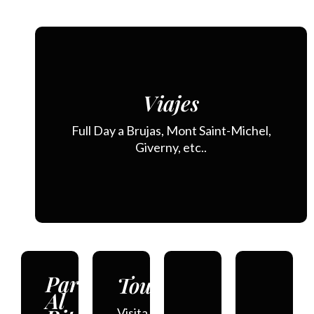
Picnic,
Experiencias
Viajes
Sesión
De
de
Ensueño
Full Day a Brujas, Mont Saint-Michel,
Fotos,
Giverny, etc..
etc
París
Tours
Al
Visita