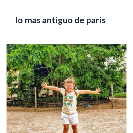
lo mas antiguo de paris
El
árbol
más
antiguo
de
París