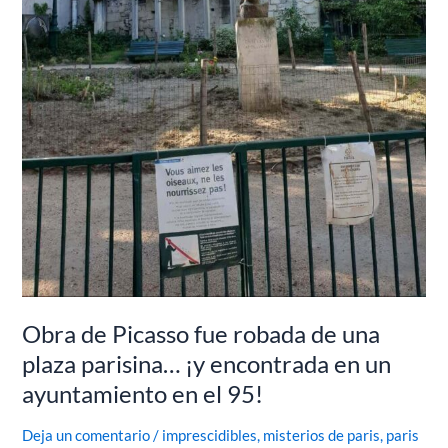
ayuntamiento
en
el
95!
Obra de Picasso fue robada de una
plaza parisina… ¡y encontrada en un
ayuntamiento en el 95!
Deja un comentario
/
imprescidibles
,
misterios de paris
,
paris