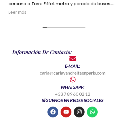
cercana a Torre Eiffel, metro y parada de buses…
Recomendado
Leer más
Información De Contacto:
E-MAIL:
carla@carlayandreitaenparis.com
WHATSAPP:
+33 7 89 60 02 12
SÍGUENOS EN REDES SOCIALES
F
Y
I
W
a
o
n
h
c
u
s
a
e
t
t
t