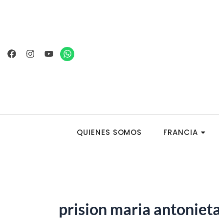
Ir
al
contenido
Facebook
Instagram
Youtube
Whatsapp
QUIENES SOMOS
FRANCIA
prision maria antoniet