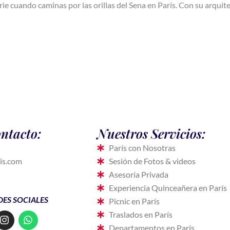
rgerie cuando caminas por las orillas del Sena en París. Con su arq
ntacto:
Nuestros Servicios:
París con Nosotras
is.com
Sesión de Fotos & videos
Asesoría Privada
Experiencia Quinceañera en París
DES SOCIALES
Picnic en París
I
W
Traslados en París
n
h
Departamentos en París