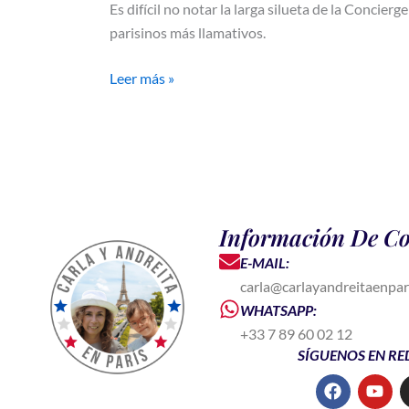
Es difícil no notar la larga silueta de la Concie
parisinos más llamativos.
Leer más »
Información De Co
E-MAIL:
carla@carlayandreitaenpar
WHATSAPP:
+33 7 89 60 02 12
SÍGUENOS EN RE
F
Y
a
o