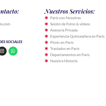
ntacto:
Nuestros Servicios:
París con Nosotras
is.com
Sesión de Fotos & videos
Asesoría Privada
Experiencia Quinceañera en París
DES SOCIALES
Picnic en París
I
W
Traslados en París
n
h
Departamentos en París
s
a
Nuestra Historia
t
t
a
s
g
a
r
p
a
p
m