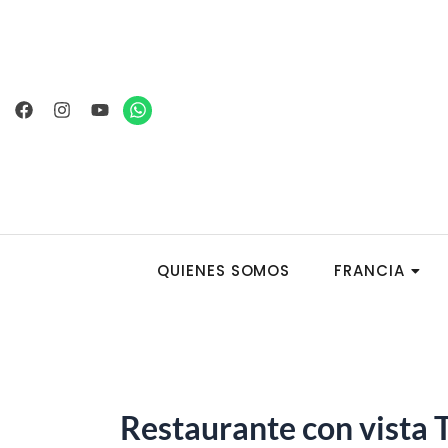
Ir
al
contenido
Facebook
Instagram
Youtube
Whatsapp
QUIENES SOMOS
FRANCIA
Restaurante con vista T