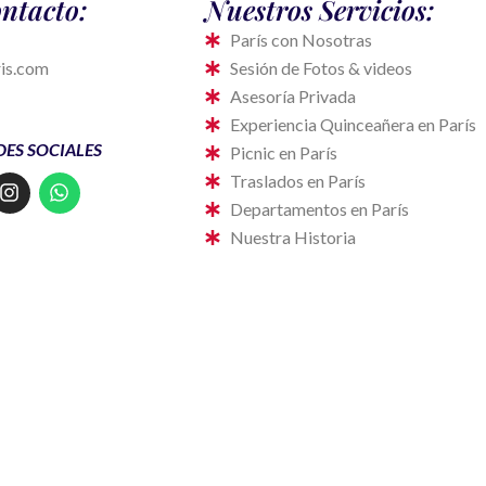
ntacto:
Nuestros Servicios:
París con Nosotras
ris.com
Sesión de Fotos & videos
Asesoría Privada
Experiencia Quinceañera en París
DES SOCIALES
Picnic en París
I
W
Traslados en París
n
h
Departamentos en París
s
a
Nuestra Historia
t
t
a
s
g
a
r
p
a
p
m