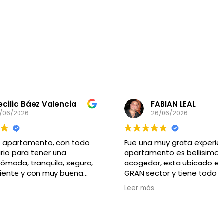
ecilia Báez Valencia
FABIAN LEAL
/06/2026
26/06/2026
e apartamento, con todo
Fue una muy grata experie
rio para tener una
apartamento es bellísim
ómoda, tranquila, segura,
acogedor, esta ubicado 
iente y con muy buena
GRAN sector y tiene todo 
…, cercana a Torre Eiffel,
necesario para sentirse 
Leer más
parada de buses…
casa.
ndado