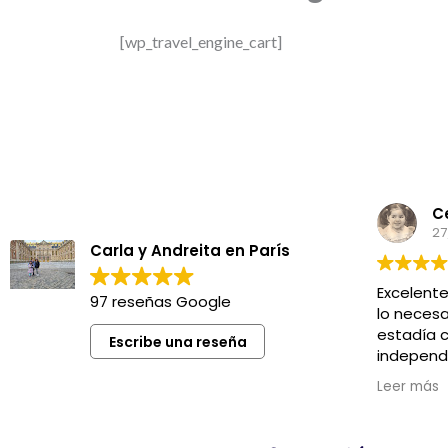
[wp_travel_engine_cart]
C
27
Carla y Andreita en París
Excelent
97 reseñas Google
lo necesa
estadía c
Escribe una reseña
independ
ubicación
Leer más
metro y 
Recome