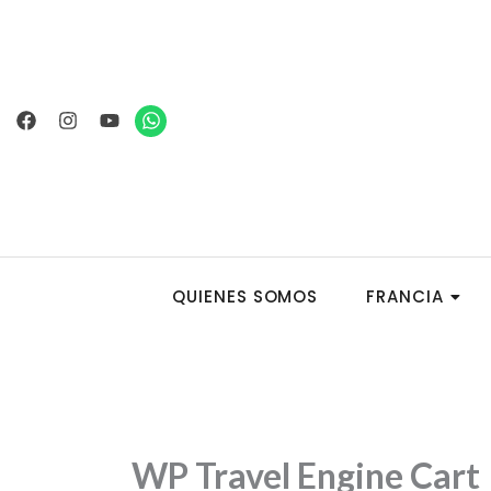
Ir
al
contenido
Facebook
Instagram
Youtube
Whatsapp
QUIENES SOMOS
FRANCIA
WP Travel Engine Cart