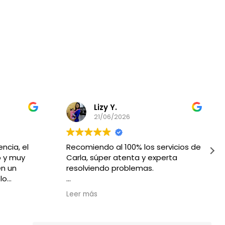
Lizy Y.
21/06/2026
ncia, el
Recomiendo al 100% los servicios de
o y muy
Carla, súper atenta y experta
en un
resolviendo problemas.
lo
como en
Muchas gracias Carla !!!!
Leer más