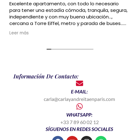
Excelente apartamento, con todo lo necesario
para tener una estadía cómoda, tranquila, segura,
independiente y con muy buena ubicación…,
cercana a Torre Eiffel, metro y parada de buses…
Recomendado
Leer más
Información De Contacto:
E-MAIL:
carla@carlayandreitaenparis.com
WHATSAPP:
+33 7 89 60 02 12
SÍGUENOS EN REDES SOCIALES
F
Y
I
W