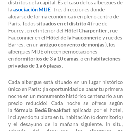
distritos de la capital. Es el caso de los albergues de
la
asociación MIJE
, tres direcciones donde
alojarse de forma económica y en pleno centro de
París. Todos
situados en el distrito 4
(
rue de
Fourcy
, en el interior del
Hôtel Charpentier
,
rue
Fauconnier
en el
Hôtel de la Fauconnerie
y
rue des
Barres
, en un
antiguo convento de monjas
), los
albergues MIJE ofrecen pernoctaciones
en
dormitorios de 3 a 10 camas.
o en
habitaciones
privadas de 1 a 6 plazas
.
Cada albergue está situado en un lugar histórico
único en París: ¡la oportunidad de pasar tu primera
noche en un monumento histórico centenario a un
precio reducido! Cada noche se ofrece según
la
fórmula Bed&Breakfast
aplicada por el hotel,
incluyendo tu plaza en tu habitación (o dormitorio)
y el desayuno de la mañana siguiente. In situ,
además del desayuno, los albergues te