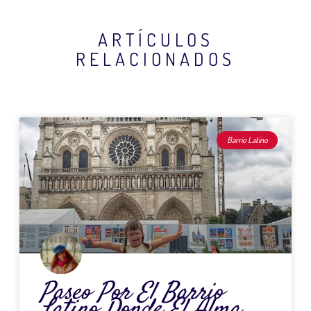
ARTÍCULOS
RELACIONADOS
Página
Página
Página
Página
Página
Barrio Latino
Paseo Por El Barrio
Latino Donde El Alma