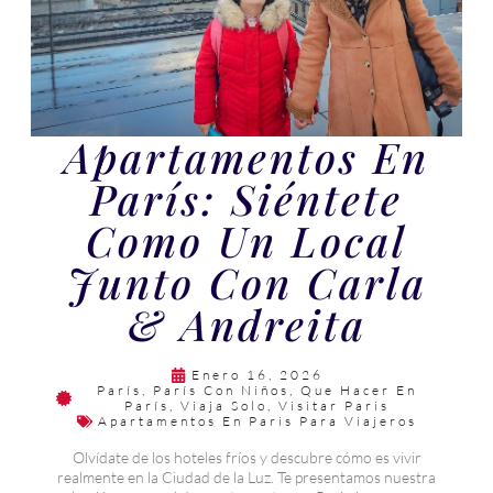
Apartamentos En
París: Siéntete
Como Un Local
Junto Con Carla
& Andreita
Enero 16, 2026
París
,
París Con Niños
,
Que Hacer En
París
,
Viaja Solo
,
Visitar Paris
Apartamentos En Paris Para Viajeros
Olvídate de los hoteles fríos y descubre cómo es vivir
realmente en la Ciudad de la Luz. Te presentamos nuestra