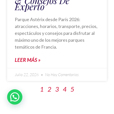
& Consejos De
Experto
Parque Astérix desde París 2026:
atracciones, horarios, transporte, precios,
espectáculos y consejos para disfrutar al
máximo uno de los mejores parques
temáticos de Francia.
LEER MÁS »
Julio 22, 2026
No Hay Comentarios
1
2
3
4
5