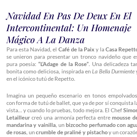
Navidad En Pas De Deux En El
Intercontinental: Un Homenaje
Mágico A La Danza
Para esta Navidad, el
Café de la Paix
y la
Casa Repett
se unieron para presentar un tronco navideño que e
pura poesía:
“L’Adage de la Rose”
. Una delicadeza ta
bonita como deliciosa, inspirada en
La Bella Durmiente
en el icónico tutú de Repetto.
Imagina un pequeño escenario en tonos empolvados
con forma de tutú de ballet, que ya de por sí conquista l
vista… y cuando lo pruebas, todo mejora. El Chef
Simo
Letailleur
creó una armonía perfecta entre
mousse d
mandarina y vainilla
, un
bizcocho perfumado con agu
de rosas
, un
crumble de praliné y pistacho
y un corazó