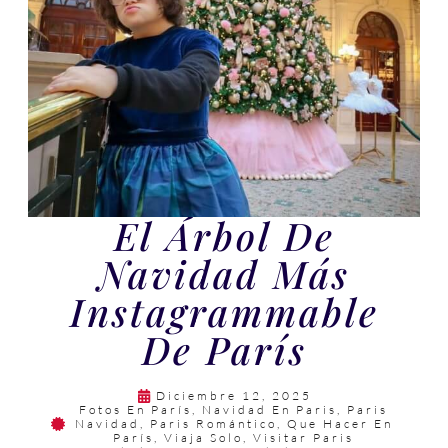
El Árbol De
Navidad Más
Instagrammable
De París
Diciembre 12, 2025
Fotos En París
,
Navidad En Paris
,
Paris
Navidad
,
Paris Romántico
,
Que Hacer En
París
,
Viaja Solo
,
Visitar Paris