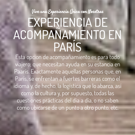
Vive una Experiencia Única con Nosotras
EXPERIENCIA DE
ACOMPAÑAMIENTO EN
PARÍS
Esta opcion de acompañamiento es para todo
viajero; que necesitan ayuda en su estancia en
Paarís. Exactamente aquellas personas que, en
París, se enfrentan a fuertes barreras como el
idioma y, de hecho, la logística que lo abarca, así
como la cultura y, por supuesto, todas las
cuestiones prácticas del dia a día, o no saben
como ubicarse de un punto a otro punto, etc.