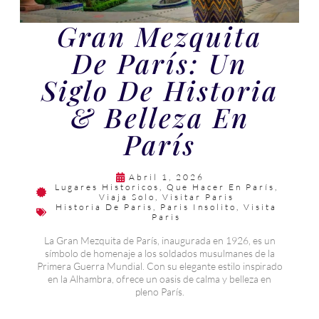
Gran Mezquita
De París: Un
Siglo De Historia
& Belleza En
París
Abril 1, 2026
Lugares Historicos
,
Que Hacer En París
,
Viaja Solo
,
Visitar Paris
Historia De Paris
,
Paris Insolito
,
Visita
Paris
La Gran Mezquita de París, inaugurada en 1926, es un
símbolo de homenaje a los soldados musulmanes de la
Primera Guerra Mundial. Con su elegante estilo inspirado
en la Alhambra, ofrece un oasis de calma y belleza en
pleno París.