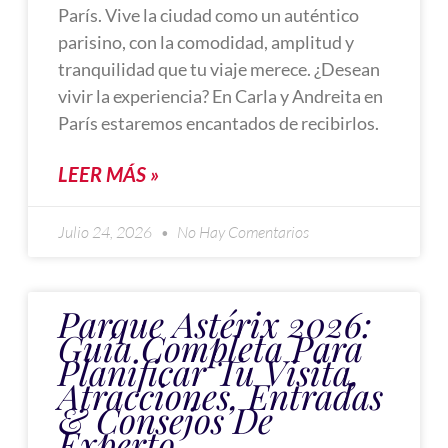
París. Vive la ciudad como un auténtico
parisino, con la comodidad, amplitud y
tranquilidad que tu viaje merece. ¿Desean
vivir la experiencia? En Carla y Andreita en
París estaremos encantados de recibirlos.
LEER MÁS »
Julio 24, 2026
No Hay Comentarios
Parque Astérix 2026:
Guía Completa Para
Planificar Tu Visita,
Atracciones, Entradas
& Consejos De
Experto