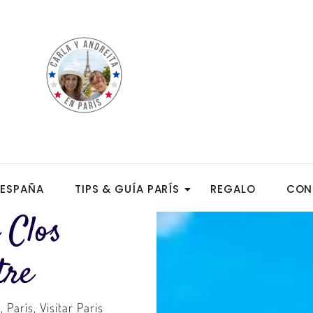
ESPAÑA
TIPS & GUÍA PARÍS
REGALO
CON
 Clos
tre
e
,
París
,
Visitar Paris