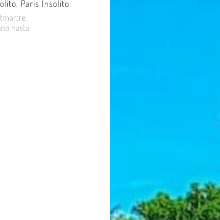
olito
,
Paris Insolito
ntmartre.
ano hasta