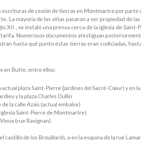
 escrituras de cesión de tierras en Montmartre por parte 
tte. La mayoría de las viñas pasaron a ser propiedad de 
lo XII , se instaló una prensa cerca de la iglesia de Saint
 tarifa. Numerosos documentos atestiguan posteriormente 
tran hasta qué punto estas tierras eran codiciadas, hast
s en Butte, entre ellos:
 actual plaza Saint-Pierre (jardines del Sacré-Cœur) y en l
rdieu y la plaza Charles Dullin
 de la calle Azaïs (actual embalse)
 (Iglesia Saint-Pierre de Montmartre)
n Vieux (rue Ravignan)
el castillo de los Brouillards, o en la esquina de la rue Lam