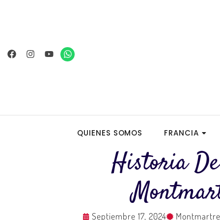
Ir
al
contenido
Facebook
Instagram
Youtube
Whatsapp
QUIENES SOMOS
FRANCIA
Historia De
Montmar
Septiembre 17, 2024
Montmartr