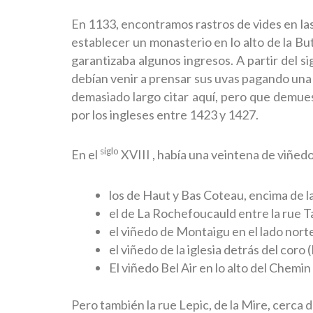
En 1133, encontramos rastros de vides en las
establecer un monasterio en lo alto de la Bu
garantizaba algunos ingresos. A partir del sig
debían venir a prensar sus uvas pagando una
demasiado largo citar aquí, pero que demues
por los ingleses entre 1423 y 1427.
siglo
En el
XVIII , había una veintena de viñedo
los de Haut y Bas Coteau, encima de la
el de La Rochefoucauld entre la rue Ta
el viñedo de Montaigu en el lado norte
el viñedo de la iglesia detrás del coro
El viñedo Bel Air en lo alto del Chemi
Pero también la rue Lepic, de la Mire, cerca d