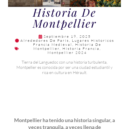
Historia De
Montpellier
Septiembre 19, 2025
Alrededores De París
,
Lugares Historicos
Francia Medieval
,
Historia De
Montpellier
,
Historia Francia
,
Montpellier 2024
Tierra del Languedoc con una historia turbulenta,
Montpellier es conocida por ser una ciudad estudiantil y
rica en cultura en Hérault.
Montpellier ha tenido una historia singular, a
veces tranquila, a veces llena de