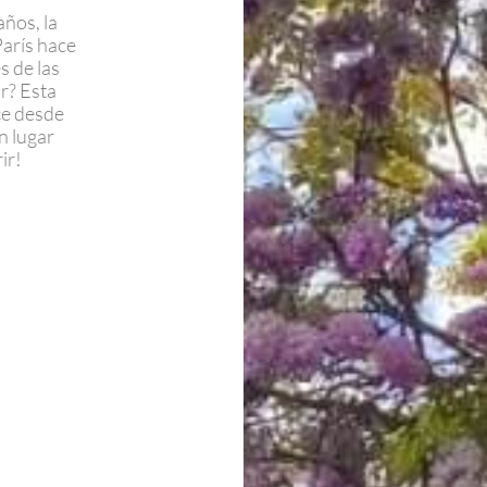
ños, la
París hace
s de las
ir? Esta
ce desde
n lugar
ir!