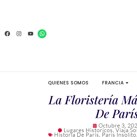
Ir
al
contenido
Facebook
Instagram
Youtube
Whatsapp
QUIENES SOMOS
FRANCIA
La Floristería M
De Parí
Octubre 3, 20
Lugares Historicos
,
Viaja So
Historia De Paris
,
Paris Insolito