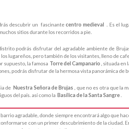
drás descubrir un fascinante
centro medieval
. Es el lu
muchos sitios durante los recorridos a pie.
istrito podrás disfrutar del agradable ambiente de Bruja
e los lugareños, pero también de los visitantes, lleno de caf
or supuesto, la famosa
Torre del Campanario
, situada en 
alones, podrás disfrutar de la hermosa vista panorámica de 
sia de
Nuestra Señora de Brujas
, que no es otra que la má
iguos del país. así como la
Basílica de la Santa Sangre
.
n barrio agradable, donde siempre encontrará algo que hace
conformarse con un primer descubrimiento de la ciudad. En