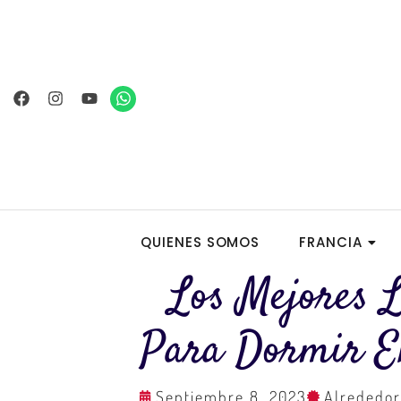
Ir
al
contenido
Facebook
Instagram
Youtube
Whatsapp
QUIENES SOMOS
FRANCIA
Los Mejores 
Para Dormir E
Septiembre 8, 2023
Alrededor