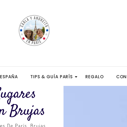
ESPAÑA
TIPS & GUÍA PARÍS
REGALO
CON
Lugares
n Brujas
es De París
,
Brujas