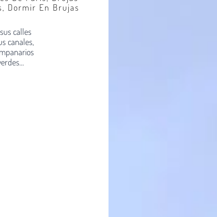
s
,
Dormir En Brujas
 sus calles
us canales,
campanarios
 verdes…