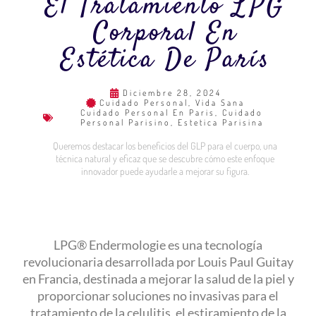
El Tratamiento LPG
Corporal En
Estética De París
Diciembre 28, 2024
Cuidado Personal
,
Vida Sana
Cuidado Personal En Paris
,
Cuidado
Personal Parisino
,
Estetica Parisina
Queremos destacar los beneficios del GLP para el cuerpo, una
técnica natural y eficaz que se descubre cómo este enfoque
innovador puede ayudarle a mejorar su figura.
LPG® Endermologie es una tecnología
revolucionaria desarrollada por Louis Paul Guitay
en Francia, destinada a mejorar la salud de la piel y
proporcionar soluciones no invasivas para el
tratamiento de la celulitis, el estiramiento de la