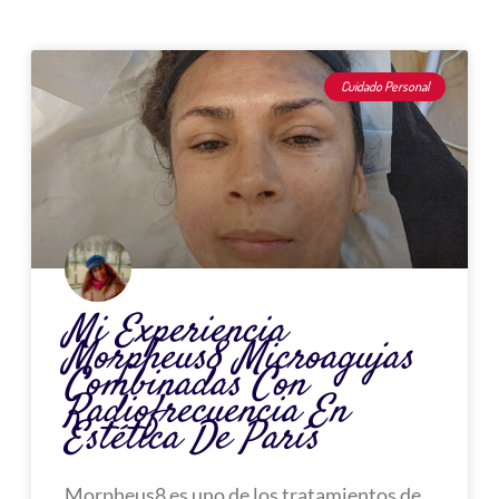
Página
Página
Página
Página
Cuidado Personal
Mi Experiencia
Morpheus8 Microagujas
Combinadas Con
Radiofrecuencia En
Estética De París
Morpheus8 es uno de los tratamientos de