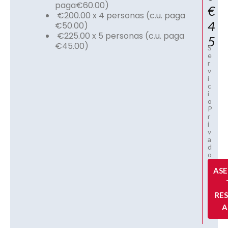
paga€60.00)
€
€200.00 x 4 personas (c.u. paga
4
€50.00)
€225.00 x 5 personas (c.u. paga
5
€45.00)
S
e
r
v
i
c
i
o
P
r
i
v
a
d
o
AS
RE
A