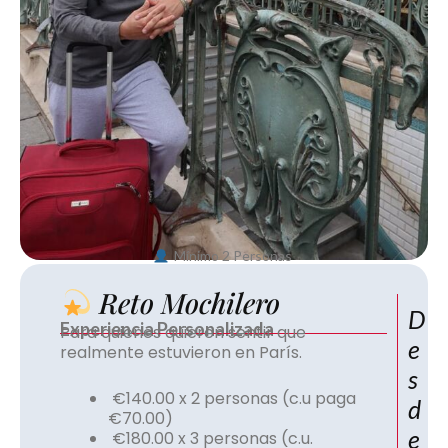
Mínimo 2 Personas
Reto Mochilero
D
Experiencia Personalizada
Para quienes quieren sentir que
E
realmente estuvieron en París.
S
€140.00 x 2 personas (c.u paga
D
€70.00)
E
€180.00 x 3 personas (c.u.