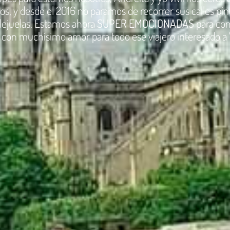
os, y desde el 2016 no paramos de recorrer sus calles pin
llejuelas. Estamos ahora
SUPER EMOCIONADAS
para com
con muchísimo amor para todo ese viajero interesado a 