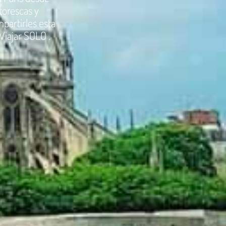
torescas y
partirles esta
Viajar SOLO .