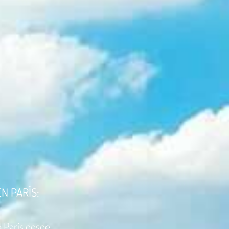
N PARÍS:
a París desde