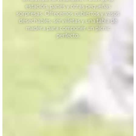
estación, panes y otras pequeñas
sorpresas. Ofrecemos cubiertos y vasos
desechables, servilletas y una tabla de
madera para componer un picnic
perfecto.