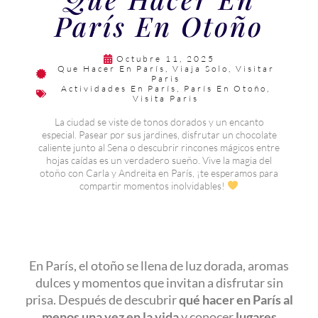
París En Otoño
Octubre 11, 2025
Que Hacer En París
,
Viaja Solo
,
Visitar
Paris
Actividades En París
,
París En Otoño
,
Visita Paris
La ciudad se viste de tonos dorados y un encanto
especial. Pasear por sus jardines, disfrutar un chocolate
caliente junto al Sena o descubrir rincones mágicos entre
hojas caídas es un verdadero sueño. Vive la magia del
otoño con Carla y Andreita en París, ¡te esperamos para
compartir momentos inolvidables!
En París, el otoño se llena de luz dorada, aromas
dulces y momentos que invitan a disfrutar sin
prisa. Después de descubrir
qué hacer en París al
menos una vez en la vida
y conocer
lugares