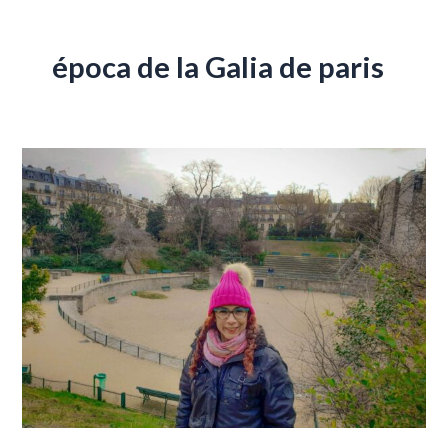
época de la Galia de paris
Historia
de
las
Arenas
de
Lutèce