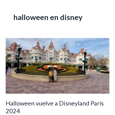
halloween en disney
Halloween
vuelve
a
Disneyland
París
2024
Halloween vuelve a Disneyland París
2024