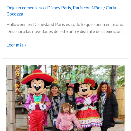
Deja un comentario
/
Disney Paris
,
París con Niños
/
Carla
Cocozza
Halloween en Disneyland París es todo lo que sueña en otoño.
Descubra las novedades de este año y disfrute de la emoción.
Leer más »
Halloween
2023
en
Disneyland
París:
todo
lo
que
necesitas