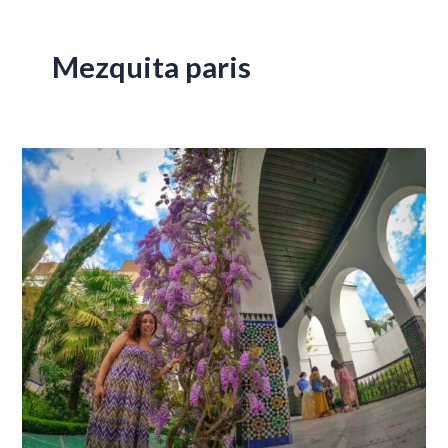
Mezquita paris
Los
Mejores
Lugares
para
Ver
Glicina
en
París