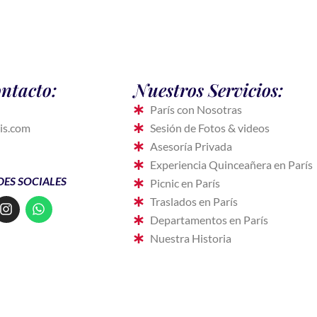
ntacto:
Nuestros Servicios:
París con Nosotras
is.com
Sesión de Fotos & videos
Asesoría Privada
Experiencia Quinceañera en París
DES SOCIALES
Picnic en París
I
W
Traslados en París
n
h
Departamentos en París
s
a
Nuestra Historia
t
t
a
s
g
a
r
p
a
p
m