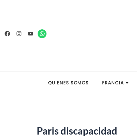
Ir
al
contenido
Facebook
Instagram
Youtube
Whatsapp
QUIENES SOMOS
FRANCIA
Paris discapacidad