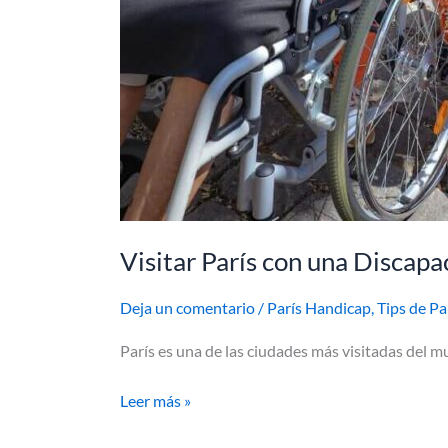
Visitar París con una Discap
Deja un comentario
/
París Handicap
,
Tips de Pa
París es una de las ciudades más visitadas del 
Leer más »