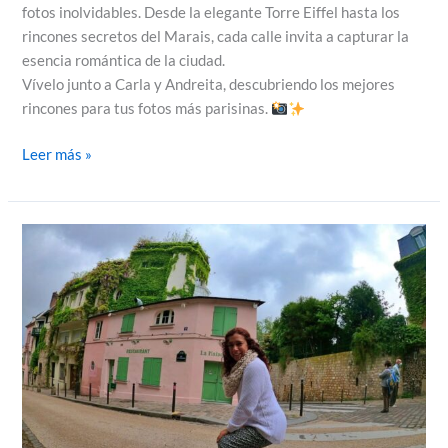
fotos inolvidables. Desde la elegante Torre Eiffel hasta los
rincones secretos del Marais, cada calle invita a capturar la
esencia romántica de la ciudad.
Vívelo junto a Carla y Andreita, descubriendo los mejores
rincones para tus fotos más parisinas.
Leer más »
Que
Hacer
en
París
en
Otoño