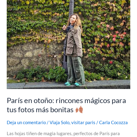
París en otoño: rincones mágicos para
tus fotos más bonitas
Deja un comentario
/
Viaja Solo
,
visitar paris
/
Carla Cocozza
Las hojas tiñen de magia lugares, perfectos de París para