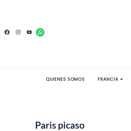
Ir
al
contenido
Facebook
Instagram
Youtube
Whatsapp
QUIENES SOMOS
FRANCIA
Paris picaso