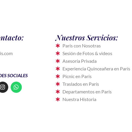
ntacto:
Nuestros Servicios:
París con Nosotras
is.com
Sesión de Fotos & videos
Asesoría Privada
Experiencia Quinceañera en París
DES SOCIALES
Picnic en París
I
W
Traslados en París
n
h
Departamentos en París
s
a
Nuestra Historia
t
t
a
s
g
a
r
p
a
p
m