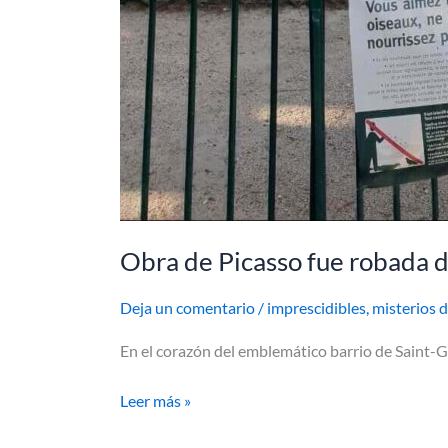
Obra de Picasso fue robada d
Deja un comentario
/
imprescidibles
,
misterios d
En el corazón del emblemático barrio de Saint-G
Leer más »