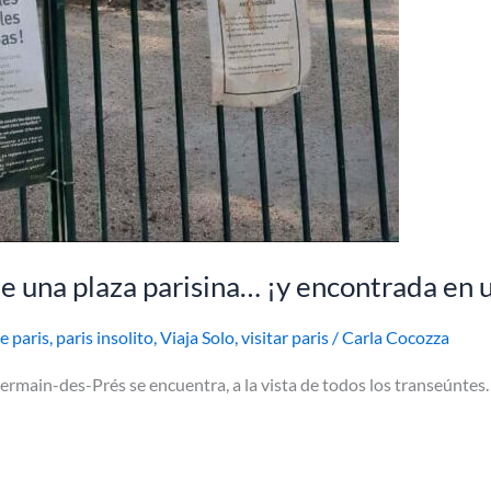
e una plaza parisina… ¡y encontrada en 
e paris
,
paris insolito
,
Viaja Solo
,
visitar paris
/
Carla Cocozza
ermain-des-Prés se encuentra, a la vista de todos los transeúntes…