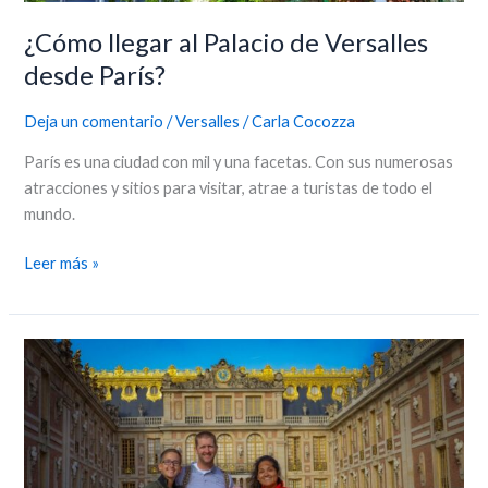
¿Cómo llegar al Palacio de Versalles
desde París?
Deja un comentario
/
Versalles
/
Carla Cocozza
París es una ciudad con mil y una facetas. Con sus numerosas
atracciones y sitios para visitar, atrae a turistas de todo el
mundo.
Leer más »
Qué
hacer
en
Versalles:
actividades
y