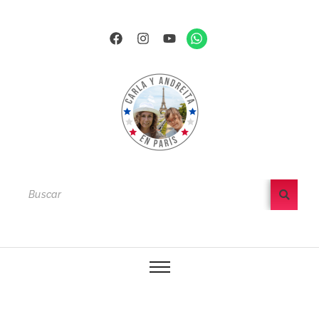
Ir
al
Facebook
Instagram
Youtube
Whatsapp
contenido