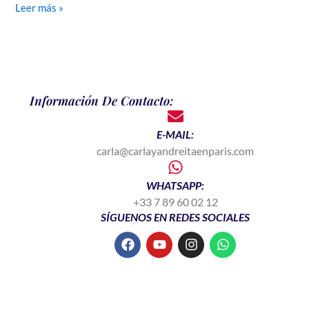
Leer más »
Información De Contacto:
E-MAIL:
carla@carlayandreitaenparis.com
WHATSAPP:
+33 7 89 60 02 12
SÍGUENOS EN REDES SOCIALES
F
Y
I
W
a
o
n
h
c
u
s
a
e
t
t
t
b
u
a
s
o
b
g
a