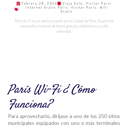
Febrero 28, 2024
Viaja Solo
,
Visitar Paris
Internet Gratis Paris
,
Visitar Paris
,
Wifi
Gratis
Paris Wi-Fi es un servicio creado por la ciudad de París. Te permite
conectarte a Internet de forma gratuita, inalámbrica y a alta
velocidad.
París Wi-Fi ¿ Cómo
Funciona?
Para aprovecharlo, diríjase a uno de los 250 sitios
municipales equipados con uno o más terminales