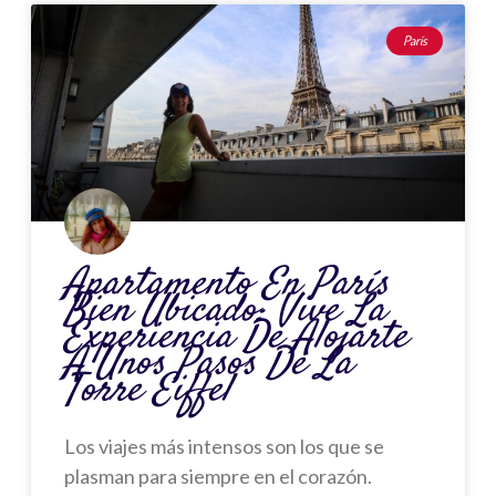
Página
Página
Página
Página
Página
París
Apartamento En París
Bien Ubicado: Vive La
Experiencia De Alojarte
A Unos Pasos De La
Torre Eiffel
Los viajes más intensos son los que se
plasman para siempre en el corazón.