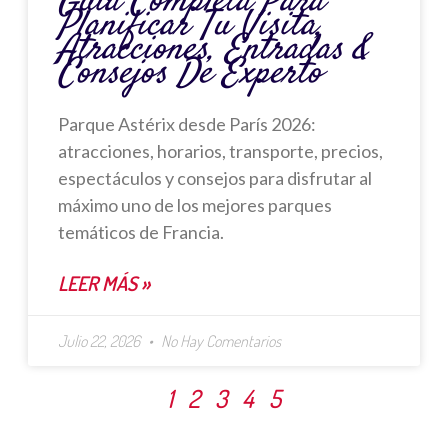
Guía Completa Para
Planificar Tu Visita,
Atracciones, Entradas &
Consejos De Experto
Parque Astérix desde París 2026:
atracciones, horarios, transporte, precios,
espectáculos y consejos para disfrutar al
máximo uno de los mejores parques
temáticos de Francia.
LEER MÁS »
Julio 22, 2026
No Hay Comentarios
1
2
3
4
5