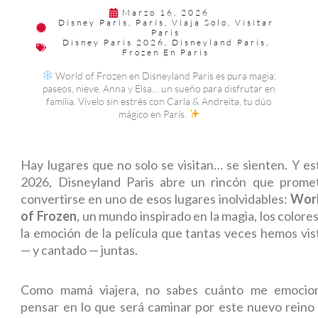
Marzo 16, 2026
Disney Paris
,
París
,
Viaja Solo
,
Visitar
Paris
Disney Paris 2026
,
Disneyland Paris
,
Frozen En Paris
World of Frozen en Disneyland Paris es pura magia:
paseos, nieve, Anna y Elsa… un sueño para disfrutar en
familia. Vívelo sin estrés con Carla & Andreita, tu dúo
mágico en París.
Hay lugares que no solo se visitan… se sienten. Y es
2026, Disneyland Paris abre un rincón que prome
convertirse en uno de esos lugares inolvidables:
Wor
of Frozen
, un mundo inspirado en la magia, los colores
la emoción de la película que tantas veces hemos vis
— y cantado — juntas.
Como mamá viajera, no sabes cuánto me emocio
pensar en lo que será caminar por este nuevo reino 