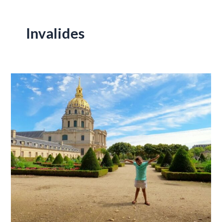
Invalides
Historia
de
Los
Invalidos