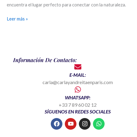
encuentra el lugar perfecto para conectar con la naturaleza.
Leer más »
Información De Contacto:
E-MAIL:
carla@carlayandreitaenparis.com
WHATSAPP:
+33 7 89 60 02 12
SÍGUENOS EN REDES SOCIALES
F
Y
I
W
a
o
n
h
c
u
s
a