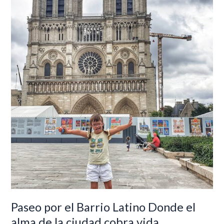
por
el
Barrio
Latino
Donde
el
alma
de
la
ciudad
cobra
vida
Paseo por el Barrio Latino Donde el
alma de la ciudad cobra vida