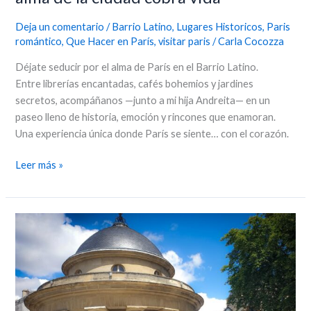
Deja un comentario
/
Barrio Latino
,
Lugares Historicos
,
Paris
romántico
,
Que Hacer en París
,
visitar paris
/
Carla Cocozza
Déjate seducir por el alma de París en el Barrio Latino.
Entre librerías encantadas, cafés bohemios y jardines
secretos, acompáñanos —junto a mi hija Andreita— en un
paseo lleno de historia, emoción y rincones que enamoran.
Una experiencia única donde París se siente… con el corazón.
Leer más »
Los
tesoros
del
Parque
Monceau