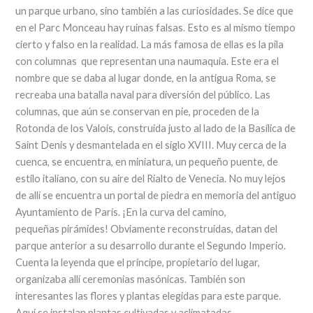
un parque urbano, sino también a las curiosidades. Se dice que
en el Parc Monceau hay ruinas falsas. Esto es al mismo tiempo
cierto y falso en la realidad. La más famosa de ellas es la pila
con columnas que representan una naumaquia. Este era el
nombre que se daba al lugar donde, en la antigua Roma, se
recreaba una batalla naval para diversión del público. Las
columnas, que aún se conservan en pie, proceden de la
Rotonda de los Valois, construida justo al lado de la Basílica de
Saint Denis y desmantelada en el siglo XVIII. Muy cerca de la
cuenca, se encuentra, en miniatura, un pequeño puente, de
estilo italiano, con su aire del Rialto de Venecia. No muy lejos
de allí se encuentra un portal de piedra en memoria del antiguo
Ayuntamiento de París. ¡En la curva del camino,
pequeñas pirámides! Obviamente reconstruidas, datan del
parque anterior a su desarrollo durante el Segundo Imperio.
Cuenta la leyenda que el príncipe, propietario del lugar,
organizaba allí ceremonias masónicas. También son
interesantes las flores y plantas elegidas para este parque.
Aquí se instalan plantas cultivadas y aclimatadas