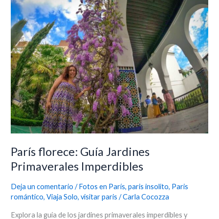
florece:
Guía
Jardines
Primaverales
Imperdibles
París florece: Guía Jardines
Primaverales Imperdibles
Deja un comentario
/
Fotos en París
,
paris insolito
,
Paris
romántico
,
Viaja Solo
,
visitar paris
/
Carla Cocozza
Explora la guía de los jardines primaverales imperdibles y