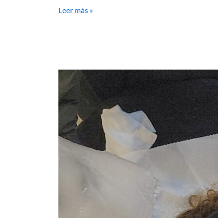
Leer más »
Mi
Experiencia
Morpheus8
Microagujas
Combinadas
con
Radiofrecuencia
en
Estética
de
París