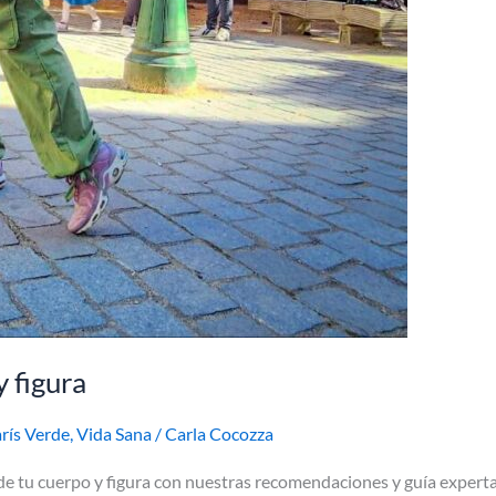
y figura
rís Verde
,
Vida Sana
/
Carla Cocozza
de tu cuerpo y figura con nuestras recomendaciones y guía expert