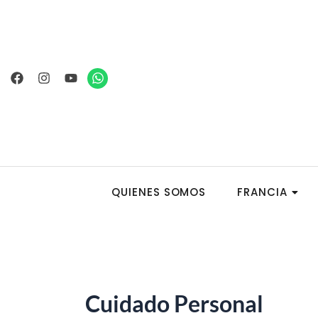
Ir
al
contenido
Facebook
Instagram
Youtube
Whatsapp
QUIENES SOMOS
FRANCIA
Cuidado Personal