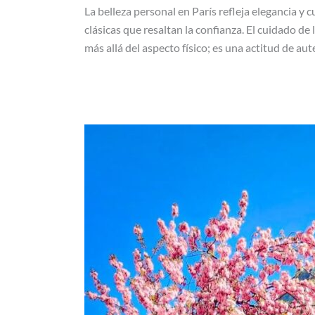
La belleza personal en París refleja elegancia y 
clásicas que resaltan la confianza. El cuidado de 
más allá del aspecto físico; es una actitud de aut
Toma
el
control
de
tu
cuerpo
y
figura