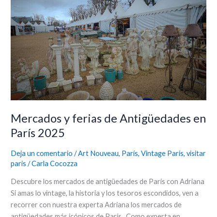
ferias
de
Antigüedades
en
París
2025
Mercados y ferias de Antigüedades en
París 2025
Deja un comentario
/
Art Nouveau
,
París
,
Vintage París
,
visitar
paris
/
Carla Cocozza
Descubre los mercados de antigüedades de París con Adriana
Si amas lo vintage, la historia y los tesoros escondidos, ven a
recorrer con nuestra experta Adriana los mercados de
antigüedades más icónicos de París. Como experta en