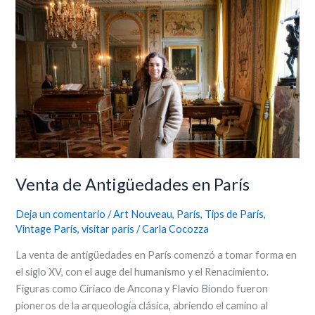
de
Antigüedades
en
París
Venta de Antigüedades en París
Deja un comentario
/
Art Nouveau
,
París
,
Tips de París
,
Vintage París
,
visitar paris
/
Carla Cocozza
La venta de antigüedades en París comenzó a tomar forma en
el siglo XV, con el auge del humanismo y el Renacimiento.
Figuras como Ciriaco de Ancona y Flavio Biondo fueron
pioneros de la arqueología clásica, abriendo el camino al