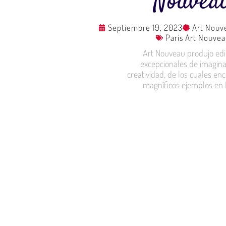
Nouvea
Septiembre 19, 2023
Art Nouv
Paris Art Nouvea
Art Nouveau produjo edif
excepcionales de imagina
creatividad, de los cuales e
magníficos ejemplos en P