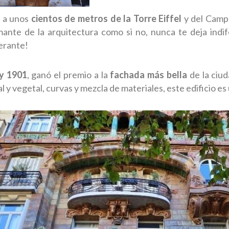
, a unos
cientos de metros de la Torre Eiffel
y del Campo
mante de la arquitectura como si no, nunca te deja indi
erante!
 y 1901
, ganó el premio a la
fachada más bella
de la ciu
 y vegetal, curvas y mezcla de materiales, este edificio es