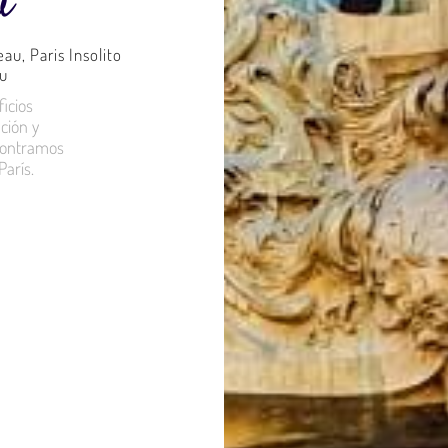
u
eau
,
Paris Insolito
u
icios
ción y
ncontramos
arís.