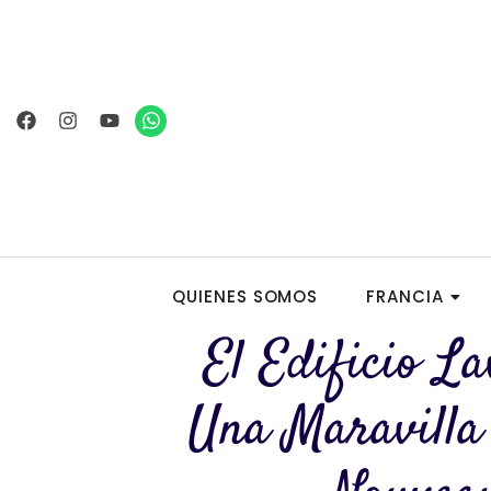
Ir
al
contenido
Facebook
Instagram
Youtube
Whatsapp
QUIENES SOMOS
FRANCIA
El Edificio La
Una Maravilla