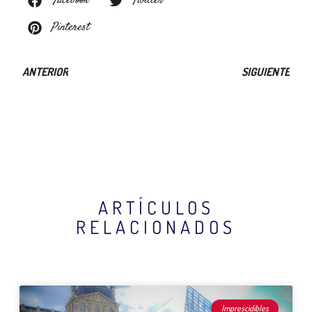
Facebook
Twitter
Pinterest
ANTERIOR
SIGUIENTE
ARTÍCULOS
RELACIONADOS
Página
Página
Página
Página
Página
Imprescidibles