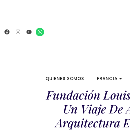
Ir
al
contenido
Facebook
Instagram
Youtube
Whatsapp
QUIENES SOMOS
FRANCIA
Fundación Louis
Un Viaje De 
Arquitectura E