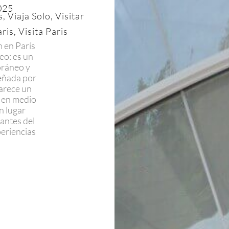
025
s
,
Viaja Solo
,
Visitar
aris
,
Visita Paris
 en París
o: es un
oráneo y
señada por
parece un
 en medio
n lugar
antes del
periencias