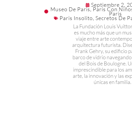
Septiembre 2, 2
Museo De Paris
,
París Con Niño
Paris
Paris Insolito
,
Secretos De P
La Fundación Louis Vuitton
es mucho más que un muse
viaje entre arte contemp
arquitectura futurista. Di
Frank Gehry, su edificio 
barco de vidrio navegando
del Bois de Boulogne. U
imprescindible para los am
arte, la innovación y las ex
únicas en familia.