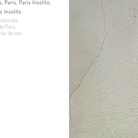
s
,
París
,
Paris Insolito
,
s Insolito
 describe
e París,
ás de seis