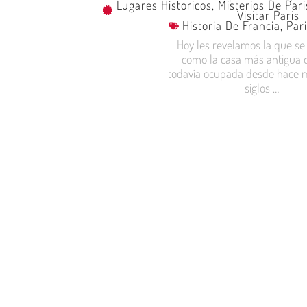
Lugares Historicos
,
Misterios De Pari
Visitar Paris
Historia De Francia
,
Pari
Hoy les revelamos la que se
como la casa más antigua d
todavía ocupada desde hace m
siglos …