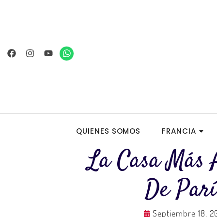
Ir
al
contenido
Facebook
Instagram
Youtube
Whatsapp
QUIENES SOMOS
FRANCIA
La Casa Más 
De Parí
Septiembre 18, 2