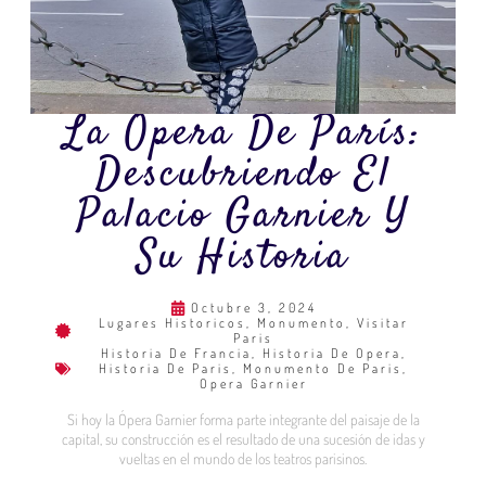
La Ópera De París:
Descubriendo El
Palacio Garnier Y
Su Historia
Octubre 3, 2024
Lugares Historicos
,
Monumento
,
Visitar
Paris
Historia De Francia
,
Historia De Opera
,
Historia De Paris
,
Monumento De Paris
,
Opera Garnier
Si hoy la Ópera Garnier forma parte integrante del paisaje de la
capital, su construcción es el resultado de una sucesión de idas y
vueltas en el mundo de los teatros parisinos.