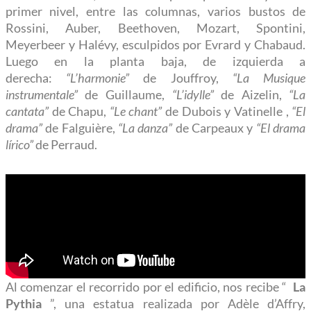
primer nivel, entre las columnas, varios bustos de
Rossini, Auber, Beethoven, Mozart, Spontini,
Meyerbeer y Halévy, esculpidos por Evrard y Chabaud.
Luego en la planta baja, de izquierda a
derecha:
“L’harmonie”
de Jouffroy,
“La Musique
instrumentale”
de Guillaume,
“L’idylle”
de Aizelin,
“La
cantata”
de Chapu,
“Le chant”
de Dubois y Vatinelle ,
“El
drama”
de Falguière,
“La danza”
de Carpeaux y
“El drama
lírico”
de Perraud.
Al comenzar el recorrido por el edificio, nos recibe “
La
Pythia
”, una estatua realizada por Adèle d’Affry,