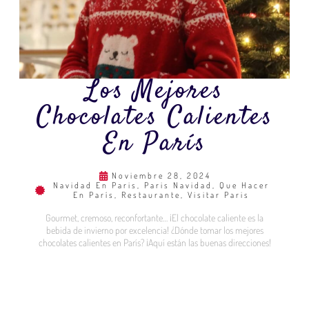
Los Mejores
Chocolates Calientes
En París
Noviembre 28, 2024
Navidad En Paris
,
Paris Navidad
,
Que Hacer
En París
,
Restaurante
,
Visitar Paris
Gourmet, cremoso, reconfortante… ¡El chocolate caliente es la
bebida de invierno por excelencia! ¿Dónde tomar los mejores
chocolates calientes en París? ¡Aquí están las buenas direcciones!