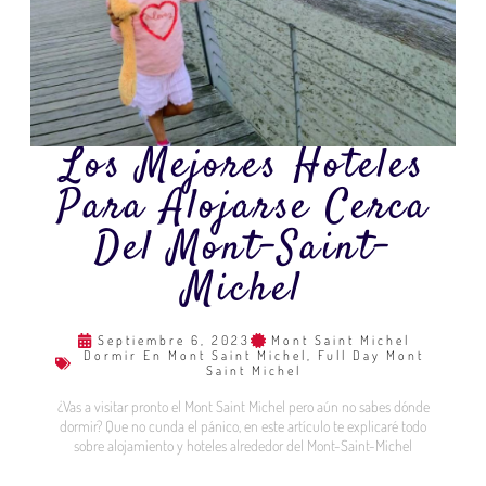
Los Mejores Hoteles
Para Alojarse Cerca
Del Mont-Saint-
Michel
Septiembre 6, 2023
Mont Saint Michel
Dormir En Mont Saint Michel
,
Full Day Mont
Saint Michel
¿Vas a visitar pronto el Mont Saint Michel pero aún no sabes dónde
dormir? Que no cunda el pánico, en este artículo te explicaré todo
sobre alojamiento y hoteles alrededor del Mont-Saint-Michel