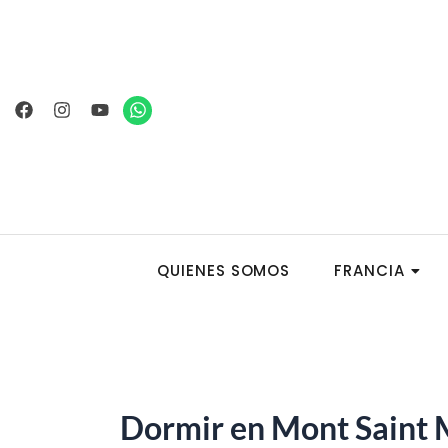
Ir
al
contenido
Facebook
Instagram
Youtube
Whatsapp
QUIENES SOMOS
FRANCIA
Dormir en Mont Saint 