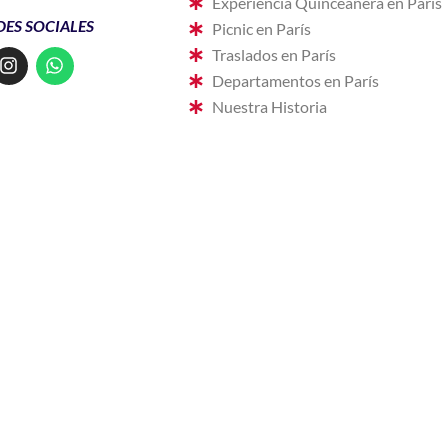
Experiencia Quinceañera en París
DES SOCIALES
Picnic en París
I
W
Traslados en París
n
h
Departamentos en París
s
a
Nuestra Historia
t
t
a
s
g
a
r
p
a
p
m