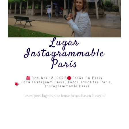
Lugar
Instagrammable
París
Octubre 12, 2023
Fotos En París
Foto Instagram Paris
,
Fotos Insolitas Paris
,
Instagrammable Paris
¡Los mejores lugares para tomar fotografías en la capital!